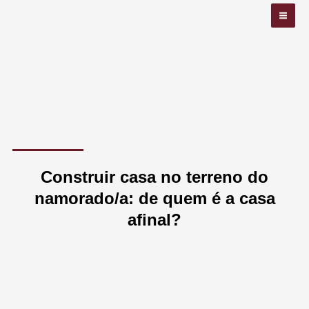
Skip
MA
to
ME
content
Construir casa no terreno do
namorado/a: de quem é a casa
afinal?