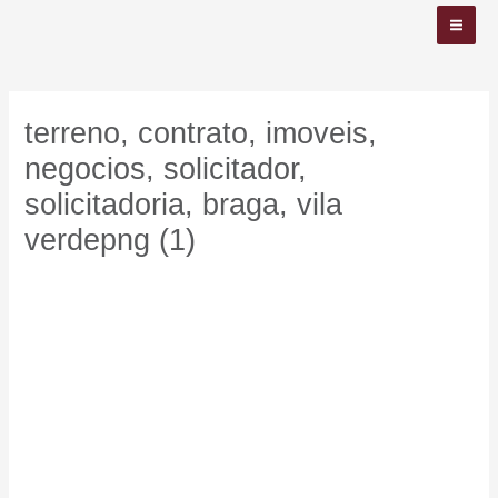
Skip
MA
to
ME
content
Post
navigation
terreno, contrato, imoveis,
negocios, solicitador,
solicitadoria, braga, vila
verdepng (1)
Deixe um comentário
/ By
admin
/
Fevereiro 19, 2026